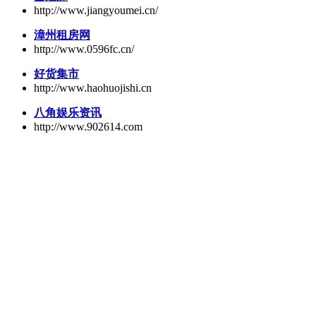
http://www.jiangyoumei.cn/
漳州租房网
http://www.0596fc.cn/
好货集市
http://www.haohuojishi.cn
八角娱乐资讯
http://www.902614.com